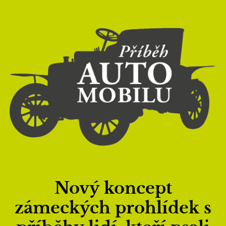
Nový koncept
zámeckých prohlídek s